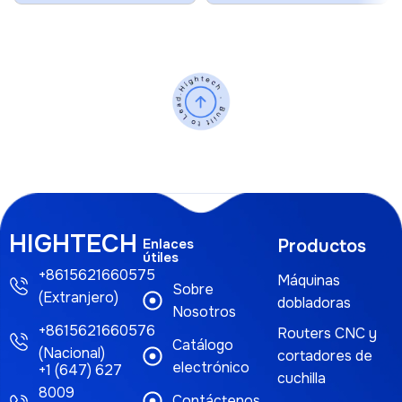
HIGHTECH
Enlaces
Productos
útiles
+8615621660575
Máquinas
Sobre
(Extranjero)
dobladoras
Nosotros
+8615621660576
Routers CNC y
Catálogo
(Nacional)
cortadores de
electrónico
+1 (647) 627
cuchilla
8009
Contáctenos