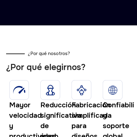
¿Por qué nosotros?
¿Por qué elegirnos?
Mayor
Reducción
Fabricación
Confiabili
velocidad
significativa
simplificada
y
y
de
para
soporte
productividad
mano
diseños
global