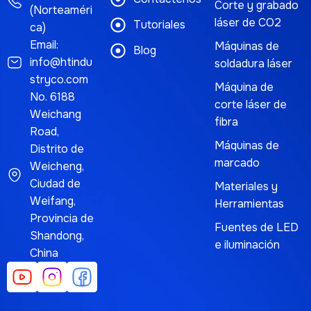
Corte y grabado
(Norteaméri
láser de CO2
Tutoriales
ca)
Email:
Máquinas de
Blog
info@htindu
soldadura láser
stryco.com
Máquina de
No. 6188
corte láser de
Weichang
fibra
Road,
Máquinas de
Distrito de
marcado
Weicheng,
Ciudad de
Materiales y
Weifang,
Herramientas
Provincia de
Fuentes de LED
Shandong,
e iluminación
China