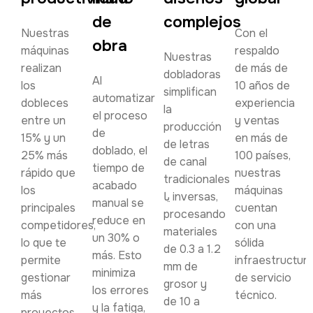
de
complejos
Nuestras
Con el
obra
máquinas
respaldo
Nuestras
realizan
de más de
dobladoras
Al
los
10 años de
simplifican
automatizar
dobleces
experiencia
la
el proceso
entre un
y ventas
producción
de
15% y un
en más de
de letras
doblado, el
25% más
100 países,
de canal
tiempo de
rápido que
nuestras
tradicionales
acabado
los
máquinas
یا inversas,
manual se
principales
cuentan
procesando
reduce en
competidores,
con una
materiales
un 30% o
lo que te
sólida
de 0.3 a 1.2
más. Esto
permite
infraestructur
mm de
minimiza
gestionar
de servicio
grosor y
los errores
más
técnico.
de 10 a
y la fatiga,
proyectos