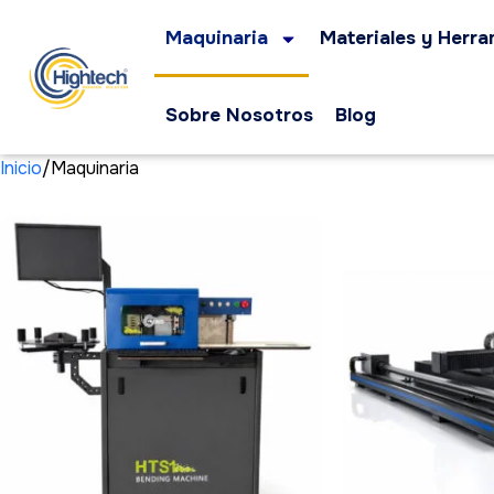
Maquinaria
Materiales y Herra
Sobre Nosotros
Blog
Inicio
Maquinaria