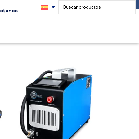
ctenos