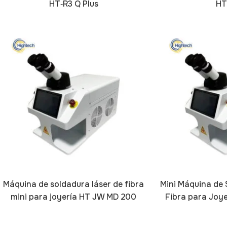
HT‑R3 Q Plus
HT
Máquina de soldadura láser de fibra
Mini Máquina de 
mini para joyería HT JW MD 200
Fibra para Joy