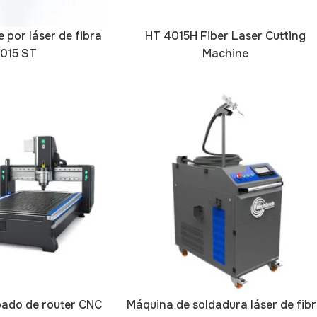
 por láser de fibra
HT 4015H Fiber Laser Cutting
015 ST
Machine
ado de router CNC
Máquina de soldadura láser de fib