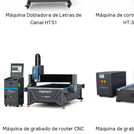
Máquina Dobladora de Letras de
Máquina de corte
Canal HTS1
HT‑3
Máquina de grabado de router CNC
Máquina de grab