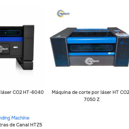
 láser CO2 HT-6040
Máquina de corte por láser HT CO
7050 Z
tras de Canal HTZ5