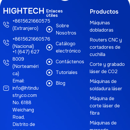
HIGHTECH
Enlaces
Productos
útiles
+8615621660575
Máquinas
Sobre
(Extranjero)
dobladoras
Nosotros
+8615621660576
Routers CNC y
Catálogo
(Nacional)
cortadores de
electrónico
+1 (647) 627
cuchilla
8009
Contáctenos
Corte y grabado
(Norteaméri
láser de CO2
Tutoriales
ca)
Email:
Máquinas de
Blog
info@htindu
soldadura láser
stryco.com
Máquina de
No. 6188
corte láser de
Weichang
fibra
Road,
Máquinas de
Distrito de