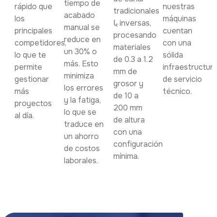
tiempo de
rápido que
nuestras
tradicionales
acabado
los
máquinas
یا inversas,
manual se
principales
cuentan
procesando
reduce en
competidores,
con una
materiales
un 30% o
lo que te
sólida
de 0.3 a 1.2
más. Esto
permite
infraestructur
mm de
minimiza
gestionar
de servicio
grosor y
los errores
más
técnico.
de 10 a
y la fatiga,
proyectos
200 mm
lo que se
al día.
de altura
traduce en
con una
un ahorro
configuración
de costos
mínima.
laborales.