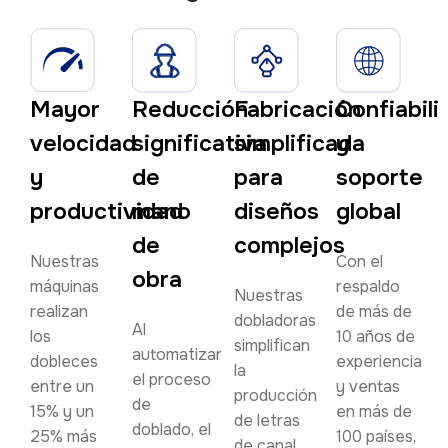
Mayor
Reducción
Fabricación
Confiabili
velocidad
significativa
simplificada
y
y
de
para
soporte
productividad
mano
diseños
global
de
complejos
Nuestras
Con el
obra
máquinas
respaldo
Nuestras
realizan
de más de
dobladoras
Al
los
10 años de
simplifican
automatizar
dobleces
experiencia
la
el proceso
entre un
y ventas
producción
de
15% y un
en más de
de letras
doblado, el
25% más
100 países,
de canal