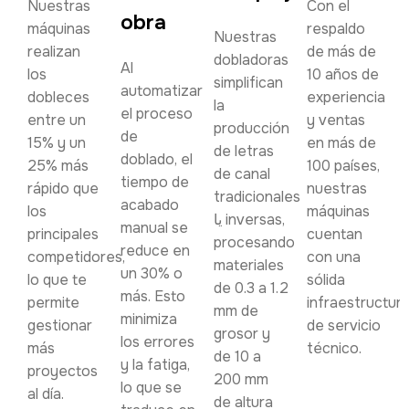
Nuestras
Con el
obra
máquinas
respaldo
Nuestras
realizan
de más de
dobladoras
Al
los
10 años de
simplifican
automatizar
dobleces
experiencia
la
el proceso
entre un
y ventas
producción
de
15% y un
en más de
de letras
doblado, el
25% más
100 países,
de canal
tiempo de
rápido que
nuestras
tradicionales
acabado
los
máquinas
یا inversas,
manual se
principales
cuentan
procesando
reduce en
competidores,
con una
materiales
un 30% o
lo que te
sólida
de 0.3 a 1.2
más. Esto
permite
infraestructur
mm de
minimiza
gestionar
de servicio
grosor y
los errores
más
técnico.
de 10 a
y la fatiga,
proyectos
200 mm
lo que se
al día.
de altura