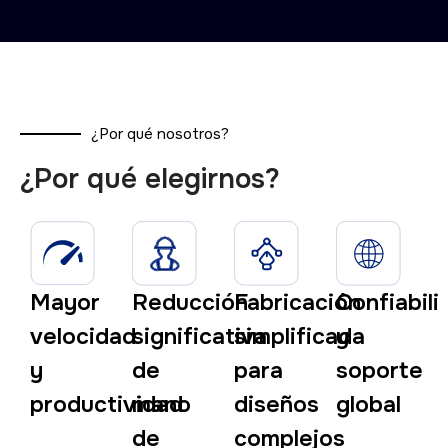
¿Por qué nosotros?
¿Por qué elegirnos?
Mayor
Reducción
Fabricación
Confiabili
velocidad
significativa
simplificada
y
y
de
para
soporte
productividad
mano
diseños
global
de
complejos