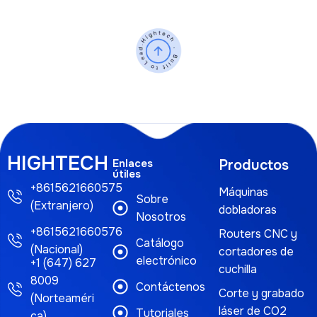
HIGHTECH
Enlaces
Productos
útiles
+8615621660575
Máquinas
Sobre
(Extranjero)
dobladoras
Nosotros
+8615621660576
Routers CNC y
Catálogo
(Nacional)
cortadores de
electrónico
+1 (647) 627
cuchilla
8009
Contáctenos
Corte y grabado
(Norteaméri
láser de CO2
Tutoriales
ca)