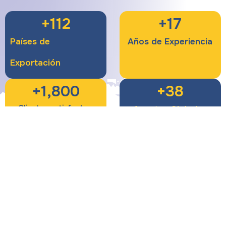
+
112
+
17
Países de
Años de Experiencia
Exportación
+
1,800
+
38
Clientes satisfechos
Agentes Globales
2008 –
Fundación
Grupo Industrial
de la
Hightech