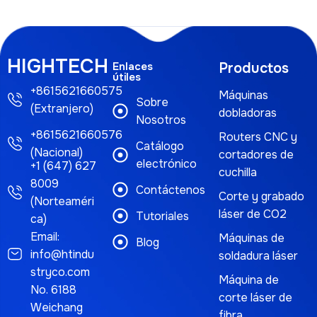
HIGHTECH
Enlaces
Productos
útiles
+8615621660575
Máquinas
Sobre
(Extranjero)
dobladoras
Nosotros
+8615621660576
Routers CNC y
Catálogo
(Nacional)
cortadores de
electrónico
+1 (647) 627
cuchilla
8009
Contáctenos
Corte y grabado
(Norteaméri
láser de CO2
Tutoriales
ca)
Email:
Máquinas de
Blog
info@htindu
soldadura láser
stryco.com
Máquina de
No. 6188
corte láser de
Weichang
fibra