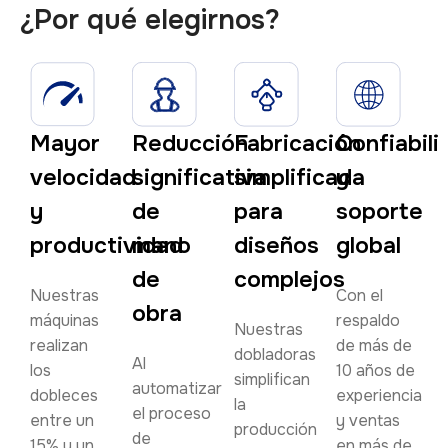
¿Por qué elegirnos?
Mayor
Reducción
Fabricación
Confiabili
velocidad
significativa
simplificada
y
y
de
para
soporte
productividad
mano
diseños
global
de
complejos
Nuestras
Con el
obra
máquinas
respaldo
Nuestras
realizan
de más de
dobladoras
Al
los
10 años de
simplifican
automatizar
dobleces
experiencia
la
el proceso
entre un
y ventas
producción
de
15% y un
en más de