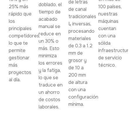
de letras
doblado, el
25% más
100 países,
de canal
tiempo de
rápido que
nuestras
tradicionales
acabado
los
máquinas
یا inversas,
manual se
principales
cuentan
procesando
reduce en
competidores,
con una
materiales
un 30% o
lo que te
sólida
de 0.3 a 1.2
más. Esto
permite
infraestructur
mm de
minimiza
gestionar
de servicio
grosor y
los errores
más
técnico.
de 10 a
y la fatiga,
proyectos
200 mm
lo que se
al día.
de altura
traduce en
con una
un ahorro
configuración
de costos
mínima.
laborales.