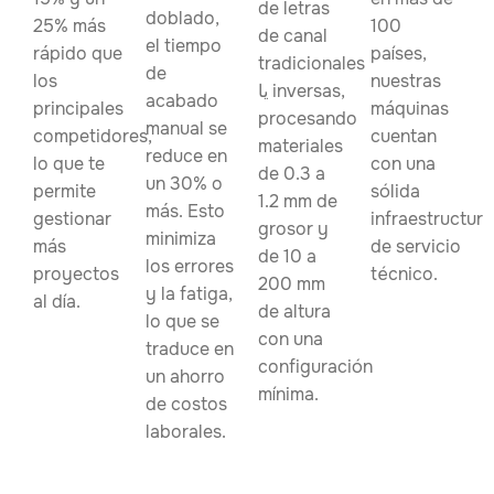
de letras
doblado,
25% más
100
de canal
el tiempo
rápido que
países,
tradicionales
de
los
nuestras
یا inversas,
acabado
principales
máquinas
procesando
manual se
competidores,
cuentan
materiales
reduce en
lo que te
con una
de 0.3 a
un 30% o
permite
sólida
1.2 mm de
más. Esto
gestionar
infraestructura
grosor y
minimiza
más
de servicio
de 10 a
los errores
proyectos
técnico.
200 mm
y la fatiga,
al día.
de altura
lo que se
con una
traduce en
configuración
un ahorro
mínima.
de costos
laborales.