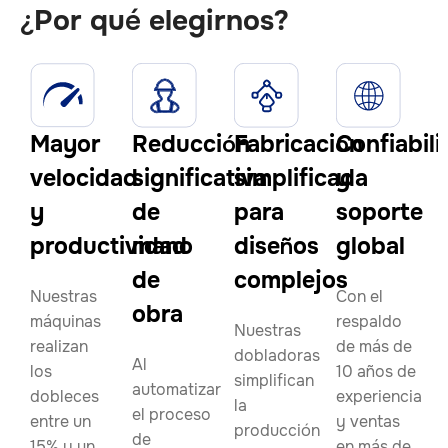
¿Por qué elegirnos?
Mayor
Reducción
Fabricación
Confiabil
velocidad
significativa
simplificada
y
y
de
para
soporte
productividad
mano
diseños
global
de
complejos
Nuestras
Con el
obra
máquinas
respaldo
Nuestras
realizan
de más de
dobladoras
Al
los
10 años de
simplifican
automatizar
dobleces
experiencia
la
el proceso
entre un
y ventas
producción
de
15% y un
en más de