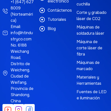
electrónico
+1 (647) 627
cuchilla
8009
Contáctenos
Corte y grabado
(Norteaméri
láser de CO2
Tutoriales
ca)
Email:
Máquinas de
Blog
info@htindu
soldadura láser
stryco.com
Máquina de
No. 6188
corte láser de
Weichang
fibra
Road,
Máquinas de
Distrito de
marcado
Weicheng,
Ciudad de
Materiales y
Weifang,
Herramientas
Provincia de
Fuentes de LED
Shandong,
e iluminación
China