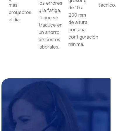
grosor y
los errores
más
técnico.
de 10 a
y la fatiga,
proyectos
200 mm
lo que se
al día.
de altura
traduce en
con una
un ahorro
configuración
de costos
mínima.
laborales.