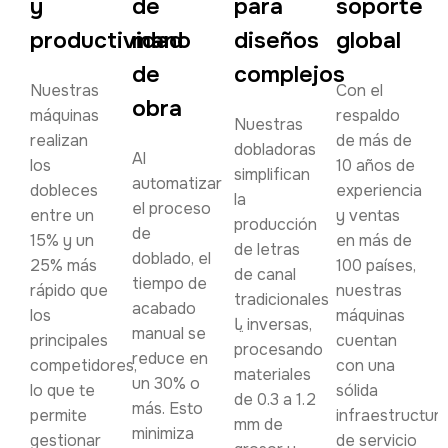
y
de
para
soporte
productividad
mano
diseños
global
de
complejos
Nuestras
Con el
obra
máquinas
respaldo
Nuestras
realizan
de más de
dobladoras
Al
los
10 años de
simplifican
automatizar
dobleces
experiencia
la
el proceso
entre un
y ventas
producción
de
15% y un
en más de
de letras
doblado, el
25% más
100 países,
de canal
tiempo de
rápido que
nuestras
tradicionales
acabado
los
máquinas
یا inversas,
manual se
principales
cuentan
procesando
reduce en
competidores,
con una
materiales
un 30% o
lo que te
sólida
de 0.3 a 1.2
más. Esto
permite
infraestructur
mm de
minimiza
gestionar
de servicio