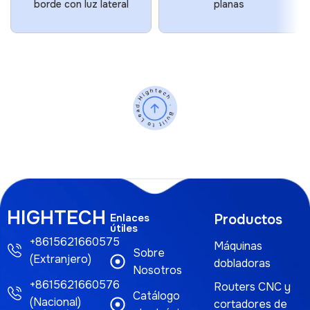
borde con luz lateral
planas
HIGHTECH
Enlaces
Productos
útiles
+8615621660575
Máquinas
Sobre
(Extranjero)
dobladoras
Nosotros
+8615621660576
Routers CNC y
Catálogo
(Nacional)
cortadores de