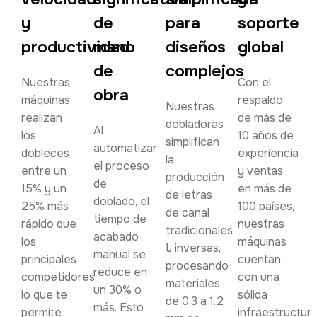
y
de
para
soporte
productividad
mano
diseños
global
de
complejos
Nuestras
Con el
obra
máquinas
respaldo
Nuestras
realizan
de más de
dobladoras
Al
los
10 años de
simplifican
automatizar
dobleces
experiencia
la
el proceso
entre un
y ventas
producción
de
15% y un
en más de
de letras
doblado, el
25% más
100 países,
de canal
tiempo de
rápido que
nuestras
tradicionales
acabado
los
máquinas
یا inversas,
manual se
principales
cuentan
procesando
reduce en
competidores,
con una
materiales
un 30% o
lo que te
sólida
de 0.3 a 1.2
más. Esto
permite
infraestructur