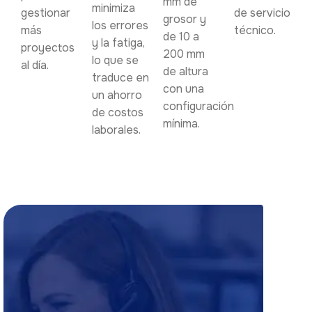
mm de
minimiza
gestionar
de servicio
grosor y
los errores
más
técnico.
de 10 a
y la fatiga,
proyectos
200 mm
lo que se
al día.
de altura
traduce en
con una
un ahorro
configuración
de costos
mínima.
laborales.