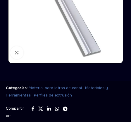
Click to enlarge
,
Categorías:
Material para letras de canal
Materiales y
,
Herramientas
Perfiles de extrusión
Compartir
en: