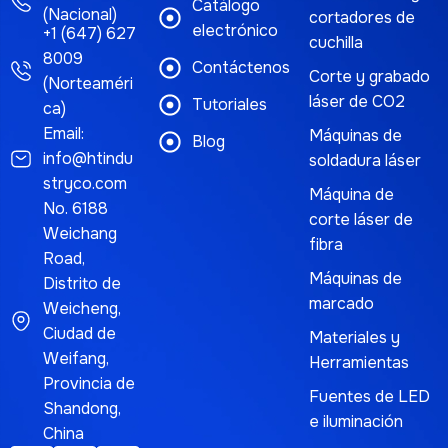
Catálogo
(Nacional)
cortadores de
electrónico
+1 (647) 627
cuchilla
8009
Contáctenos
Corte y grabado
(Norteaméri
láser de CO2
Tutoriales
ca)
Email:
Máquinas de
Blog
info@htindu
soldadura láser
stryco.com
Máquina de
No. 6188
corte láser de
Weichang
fibra
Road,
Máquinas de
Distrito de
marcado
Weicheng,
Ciudad de
Materiales y
Weifang,
Herramientas
Provincia de
Fuentes de LED
Shandong,
e iluminación
China