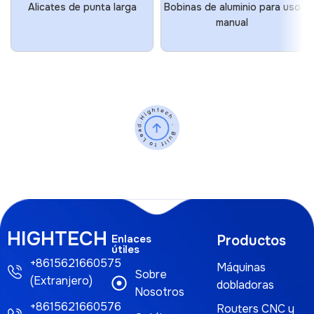
Alicates de punta larga
Bobinas de aluminio para uso
manual
HIGHTECH
Enlaces
Productos
útiles
+8615621660575
Máquinas
Sobre
(Extranjero)
dobladoras
Nosotros
+8615621660576
Routers CNC y