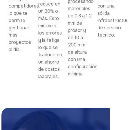
procesando
reduce en
competidores,
con una
materiales
un 30% o
lo que te
sólida
de 0.3 a 1.2
más. Esto
permite
infraestructur
mm de
minimiza
gestionar
de servicio
grosor y
los errores
más
técnico.
de 10 a
y la fatiga,
proyectos
200 mm
lo que se
al día.
de altura
traduce en
con una
un ahorro
configuración
de costos
mínima.
laborales.