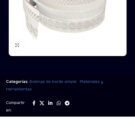
Click to enlarge
,
Categorías:
Bobinas de borde simple
Materiales y
Herramientas
Compartir
en: