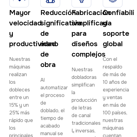
Mayor
Reducción
Fabricación
Confiabili
velocidad
significativa
simplificada
y
y
de
para
soporte
productividad
mano
diseños
global
de
complejos
Nuestras
Con el
obra
máquinas
respaldo
Nuestras
realizan
de más de
dobladoras
Al
los
10 años de
simplifican
automatizar
dobleces
experiencia
la
el proceso
entre un
y ventas
producción
de
15% y un
en más de
de letras
doblado, el
25% más
100 países,
de canal
tiempo de
rápido que
nuestras
tradicionales
acabado
los
máquinas
یا inversas,
manual se
principales
cuentan