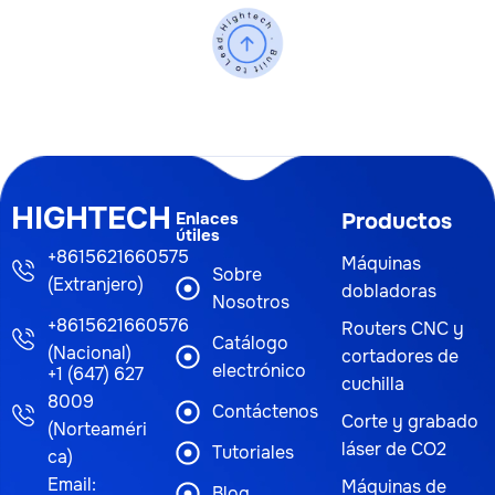
HIGHTECH
Enlaces
Productos
útiles
+8615621660575
Máquinas
Sobre
(Extranjero)
dobladoras
Nosotros
+8615621660576
Routers CNC y
Catálogo
(Nacional)
cortadores de
electrónico
+1 (647) 627
cuchilla
8009
Contáctenos
Corte y grabado
(Norteaméri
láser de CO2
Tutoriales
ca)
Email:
Máquinas de
Blog