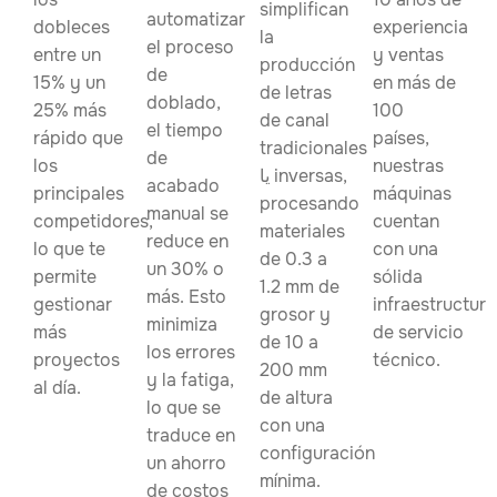
simplifican
automatizar
dobleces
experiencia
la
el proceso
entre un
y ventas
producción
de
15% y un
en más de
de letras
doblado,
25% más
100
de canal
el tiempo
rápido que
países,
tradicionales
de
los
nuestras
یا inversas,
acabado
principales
máquinas
procesando
manual se
competidores,
cuentan
materiales
reduce en
lo que te
con una
de 0.3 a
un 30% o
permite
sólida
1.2 mm de
más. Esto
gestionar
infraestructura
grosor y
minimiza
más
de servicio
de 10 a
los errores
proyectos
técnico.
200 mm
y la fatiga,
al día.
de altura
lo que se
con una
traduce en
configuración
un ahorro
mínima.
de costos