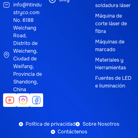
info@htindu
soldadura láser
stryco.com
Máquina de
No. 6188
corte láser de
Weichang
fibra
Road,
Máquinas de
Distrito de
marcado
Weicheng,
Ciudad de
Materiales y
Weifang,
Herramientas
Provincia de
Fuentes de LED
Shandong,
e iluminación
China
Política de privacidad
Sobre Nosotros
Contáctenos