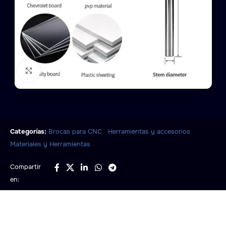
Click to enlarge
,
,
Categorías:
Brocas para CNC
Herramientas y accesorios
Materiales y Herramientas
Compartir
en: