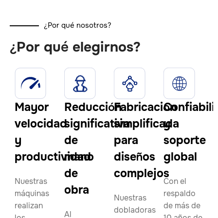
¿Por qué nosotros?
¿Por qué elegirnos?
Mayor
Reducción
Fabricación
Confiabil
velocidad
significativa
simplificada
y
y
de
para
soporte
productividad
mano
diseños
global
de
complejos
Nuestras
Con el
obra
máquinas
respaldo
Nuestras
realizan
de más de
dobladoras
Al
los
10 años de