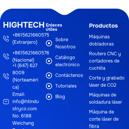
HIGHTECH
Enlaces
Productos
útiles
+8615621660575
Máquinas
Sobre
(Extranjero)
dobladoras
Nosotros
+8615621660576
Routers CNC y
Catálogo
(Nacional)
cortadores de
electrónico
+1 (647) 627
cuchilla
8009
Contáctenos
Corte y grabado
(Norteaméri
láser de CO2
Tutoriales
ca)
Email:
Máquinas de
Blog
info@htindu
soldadura láser
stryco.com
Máquina de
No. 6188
corte láser de
Weichang
fibra