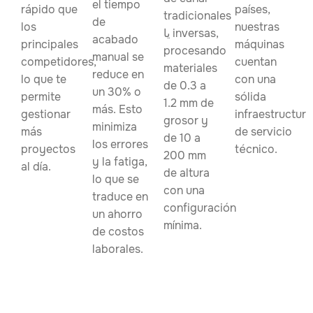
el tiempo
rápido que
países,
tradicionales
de
los
nuestras
یا inversas,
acabado
principales
máquinas
procesando
manual se
competidores,
cuentan
materiales
reduce en
lo que te
con una
de 0.3 a
un 30% o
permite
sólida
1.2 mm de
más. Esto
gestionar
infraestructura
grosor y
minimiza
más
de servicio
de 10 a
los errores
proyectos
técnico.
200 mm
y la fatiga,
al día.
de altura
lo que se
con una
traduce en
configuración
un ahorro
mínima.
de costos
laborales.