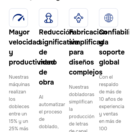
Mayor
Reducción
Fabricación
Confiabil
velocidad
significativa
simplificada
y
y
de
para
soporte
productividad
mano
diseños
global
de
complejos
Nuestras
Con el
obra
máquinas
respaldo
Nuestras
realizan
de más de
dobladoras
Al
los
10 años de
simplifican
automatizar
dobleces
experiencia
la
el proceso
entre un
y ventas
producción
de
15% y un
en más de
de letras
doblado,
25% más
100
de canal