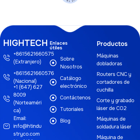
HIGHTECH
Enlaces
Productos
útiles
+8615621660575
Máquinas
Sobre
(Extranjero)
dobladoras
Nosotros
+8615621660576
Routers CNC y
Catálogo
(Nacional)
cortadores de
electrónico
+1 (647) 627
cuchilla
8009
Contáctenos
Corte y grabado
(Norteaméri
láser de CO2
Tutoriales
ca)
Email:
Máquinas de
Blog
info@htindu
soldadura láser
stryco.com
Máquina de