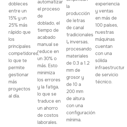
automatizar
dobleces
experiencia
la
el proceso
entre un
y ventas
producción
de
15% y un
en más de
de letras
doblado, el
25% más
100 países,
de canal
tiempo de
rápido que
nuestras
tradicionales
acabado
los
máquinas
یا inversas,
manual se
principales
cuentan
procesando
reduce en
competidores,
con una
materiales
un 30% o
lo que te
sólida
de 0.3 a 1.2
más. Esto
permite
infraestructur
mm de
minimiza
gestionar
de servicio
grosor y
los errores
más
técnico.
de 10 a
y la fatiga,
proyectos
200 mm
lo que se
al día.
de altura
traduce en
con una
un ahorro
configuración
de costos
mínima.
laborales.