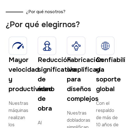
¿Por qué nosotros?
¿Por qué elegirnos?
Mayor
Reducción
Fabricación
Confiabili
velocidad
significativa
simplificada
y
y
de
para
soporte
productividad
mano
diseños
global
de
complejos
Nuestras
Con el
obra
máquinas
respaldo
Nuestras
realizan
de más de
dobladoras
Al
los
10 años de
simplifican