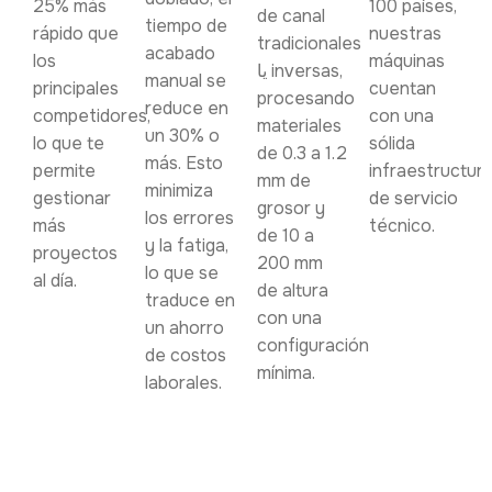
25% más
100 países,
de canal
tiempo de
rápido que
nuestras
tradicionales
acabado
los
máquinas
یا inversas,
manual se
principales
cuentan
procesando
reduce en
competidores,
con una
materiales
un 30% o
lo que te
sólida
de 0.3 a 1.2
más. Esto
permite
infraestructur
mm de
minimiza
gestionar
de servicio
grosor y
los errores
más
técnico.
de 10 a
y la fatiga,
proyectos
200 mm
lo que se
al día.
de altura
traduce en
con una
un ahorro
configuración
de costos
mínima.
laborales.