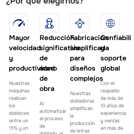
¿Por qué elegirnos?
Mayor
Reducción
Fabricación
Confiabili
velocidad
significativa
simplificada
y
y
de
para
soporte
productividad
mano
diseños
global
de
complejos
Nuestras
Con el
obra
máquinas
respaldo
Nuestras
realizan
de más de
dobladoras
Al
los
10 años de
simplifican
automatizar
dobleces
experiencia
la
el proceso
entre un
y ventas
producción
de
15% y un
en más de
de letras
doblado, el