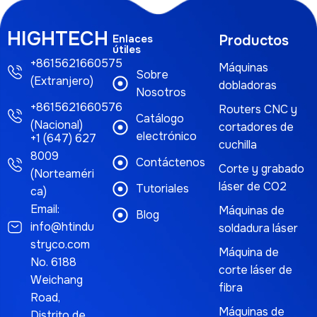
HIGHTECH
Enlaces
Productos
útiles
+8615621660575
Máquinas
Sobre
(Extranjero)
dobladoras
Nosotros
+8615621660576
Routers CNC y
Catálogo
(Nacional)
cortadores de
electrónico
+1 (647) 627
cuchilla
8009
Contáctenos
Corte y grabado
(Norteaméri
láser de CO2
Tutoriales
ca)
Email:
Máquinas de
Blog
info@htindu
soldadura láser
stryco.com
Máquina de
No. 6188
corte láser de
Weichang
fibra
Road,
Máquinas de
Distrito de