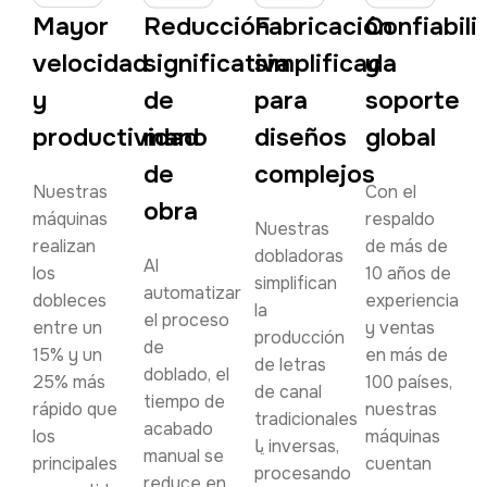
Mayor
Reducción
Fabricación
Confiabili
velocidad
significativa
simplificada
y
y
de
para
soporte
productividad
mano
diseños
global
de
complejos
Nuestras
Con el
obra
máquinas
respaldo
Nuestras
realizan
de más de
dobladoras
Al
los
10 años de
simplifican
automatizar
dobleces
experiencia
la
el proceso
entre un
y ventas
producción
de
15% y un
en más de
de letras
doblado, el
25% más
100 países,
de canal
tiempo de
rápido que
nuestras
tradicionales
acabado
los
máquinas
یا inversas,
manual se
principales
cuentan
procesando
reduce en