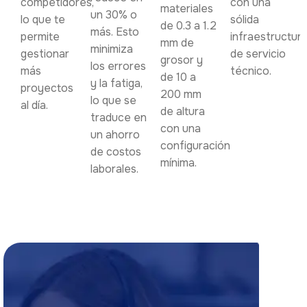
competidores,
con una
materiales
un 30% o
lo que te
sólida
de 0.3 a 1.2
más. Esto
permite
infraestructur
mm de
minimiza
gestionar
de servicio
grosor y
los errores
más
técnico.
de 10 a
y la fatiga,
proyectos
200 mm
lo que se
al día.
de altura
traduce en
con una
un ahorro
configuración
de costos
mínima.
laborales.