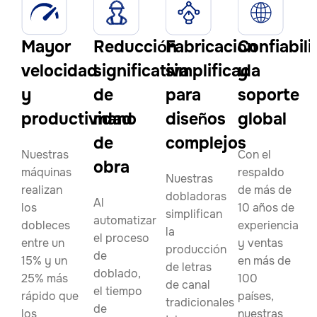
Mayor
Reducción
Fabricación
Confiabil
velocidad
significativa
simplificada
y
y
de
para
soporte
productividad
mano
diseños
global
de
complejos
Nuestras
Con el
obra
máquinas
respaldo
Nuestras
realizan
de más de
dobladoras
Al
los
10 años de
simplifican
automatizar
dobleces
experiencia
la
el proceso
entre un
y ventas
producción
de
15% y un
en más de
de letras
doblado,
25% más
100
de canal
el tiempo
rápido que
países,
tradicionales
de
los
nuestras