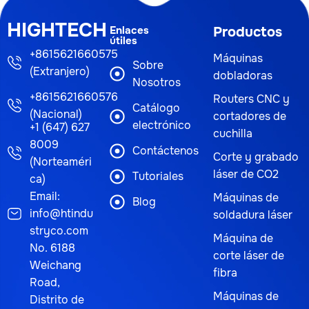
HIGHTECH
Enlaces
Productos
útiles
+8615621660575
Máquinas
Sobre
(Extranjero)
dobladoras
Nosotros
+8615621660576
Routers CNC y
Catálogo
(Nacional)
cortadores de
electrónico
+1 (647) 627
cuchilla
8009
Contáctenos
Corte y grabado
(Norteaméri
láser de CO2
Tutoriales
ca)
Email:
Máquinas de
Blog
info@htindu
soldadura láser
stryco.com
Máquina de
No. 6188
corte láser de
Weichang
fibra
Road,
Máquinas de
Distrito de