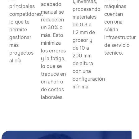
یا inversas,
acabado
principales
máquinas
procesando
manual se
competidores,
cuentan
materiales
reduce en
lo que te
con una
de 0.3 a
un 30% o
permite
sólida
1.2 mm de
más. Esto
gestionar
infraestructura
grosor y
minimiza
más
de servicio
de 10 a
los errores
proyectos
técnico.
200 mm
y la fatiga,
al día.
de altura
lo que se
con una
traduce en
configuración
un ahorro
mínima.
de costos
laborales.