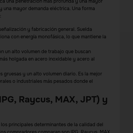
fica una penetración más profunda y una mayor
 y una mayor demanda eléctrica. Una forma
:
ñalización y fabricación general. Suelda
ona con energía monofásica, lo que mantiene la
on un alto volumen de trabajo que buscan
ás holgada en acero inoxidable y acero al
gruesas y un alto volumen diario. Es la mejor
rales o industriales más pesados donde el
(IPG, Raycus, MAX, JPT) y
 los principales determinantes de la calidad del
 que los compradores comparan son IPG, Raycus, MAX