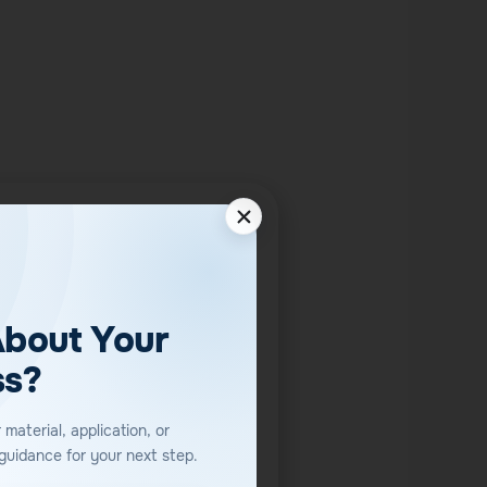
About Your
ss?
material, application, or
guidance for your next step.