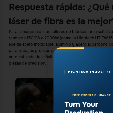
Respuesta rápida: ¿Qué
láser de fibra es la mejor
Para la mayoría de los talleres de fabricación y señaliza
rango de 1500W a 2000W (como la Hightech HT FW 150
suelda acero inoxidable, aluminio y acero al carbono c
para trabajos gruesos y de alto rendimiento, la máqu
automatizada de señalización y letras de canal, o una 
piezas de precisión.
HIGHTECH INDUSTRY
FREE EXPERT GUIDANCE
Turn Your