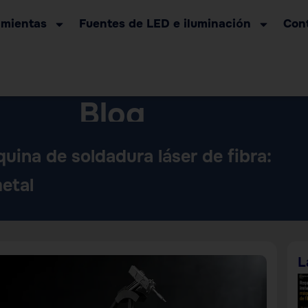
amientas
Fuentes de LED e iluminación
Con
Blog
Home
Maquinaria
uina de soldadura láser de fibra:
etal
L