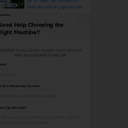
de un taller de rotulación?
Guía de costos y ganancias
Need Help Choosing the
Right Machine?
PREFER A CALLBACK? SHARE YOUR DETAILS
AND REQUIREMENTS BELOW.
ame
mail or WhatsApp Number
ow Can We Help?