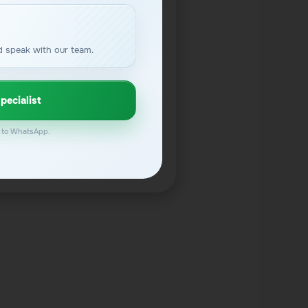
d speak with our team.
pecialist
ly to WhatsApp.