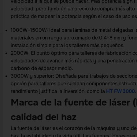
velocidad a la que se puede hacer. Más potencia signi
velocidad, pero también un precio de compra más alto
práctica de mapear la potencia según el caso de uso es
1000W–1500W: Ideal para láminas de metal delgadas, se
materiales en un rango aproximado de 0.4–8 mm y funci
instalación simple para los talleres más pequeños.
2000W: El punto óptimo para talleres de fabricación c
velocidades de avance más rápidas y una penetración m
carbono de espesor medio.
3000W y superior: Diseñada para trabajos de secciones 
opción para talleres que sueldan componentes estructu
rendimiento justifica la inversión, como la
HT FW 3000
.
Marca de la fuente de láser 
calidad del haz
La fuente de láser es el corazón de la máquina y uno de
haz, la estabilidad y la vida útil. Las fuentes líderes