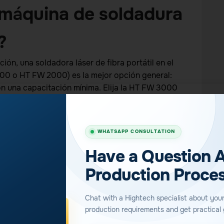
 máquina de soldadura
?
ción, una soldadora láser de fibra portátil en el
0 o HT FW 2000) es la mejor opción general:
on una capacitación mínima. Elija la HT FW 3000
ina de mesa HT FWT-1500 para la producción
máquina de soldadura láser QCW para joyería fina y
WHATSAPP CONSULTATION
Have a Question 
Production Proce
¿Se puede utilizar la
soldadura láser para
Chat with a Hightech specialist about your 
production requirements and get practical 
todos los materiales?