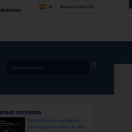
táctenos
atest contents
Requisitos de instalación
para máquinas láser de fibra