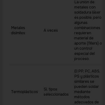
La unión de
metales con
soldadura láser
es posible, pero
algunas
Metales
combinaciones
A veces
disímiles
requieren
material de
aporte (fillers) o
un control
especial del
proceso.
El PP, PC, ABS,
PS y plásticos
similares se
pueden soldar
Sí, tipos
Termoplásticos
mediante
seleccionados
métodos
adecuados de