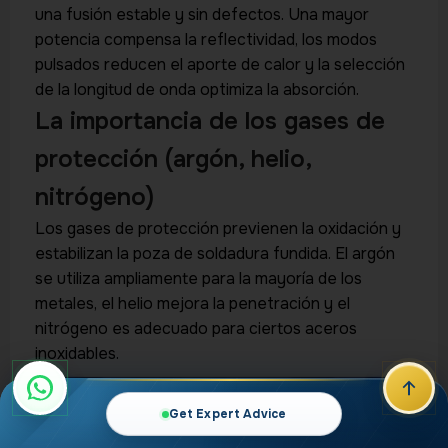
una fusión estable y sin defectos. Una mayor
potencia compensa la reflectividad, los modos
pulsados reducen el aporte de calor y la selección
de la longitud de onda optimiza la absorción.
La importancia de los gases de
protección (argón, helio,
nitrógeno)
Los gases de protección previenen la oxidación y
estabilizan la poza de soldadura fundida. El argón
se utiliza ampliamente para la mayoría de los
metales, el helio mejora la penetración y el
nitrógeno es adecuado para ciertos aceros
inoxidables.
Get Expert Advice