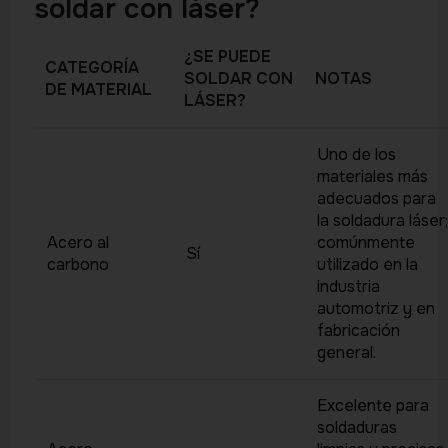
soldar con láser?
¿SE PUEDE
CATEGORÍA
SOLDAR CON
NOTAS
DE MATERIAL
LÁSER?
Uno de los
materiales más
adecuados para
la soldadura láser;
Acero al
comúnmente
Sí
carbono
utilizado en la
industria
automotriz y en
fabricación
general.
Excelente para
soldaduras