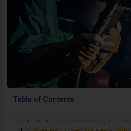
Table of Contents
Comprendiendo los conceptos básicos: ¿Qué defin
Soldadura láser: La potencia de la precisión (Haz