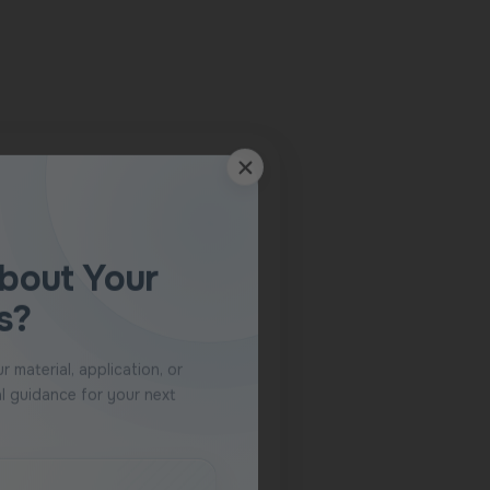
 speak with our team.
pecialist
ly to WhatsApp.