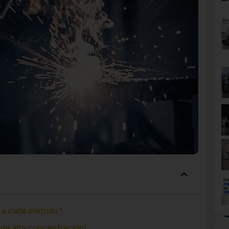
e a cada método?
 de alta concentración)