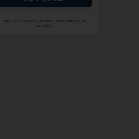
Request Expert Advice
Your details will only be used to respond to this
request.