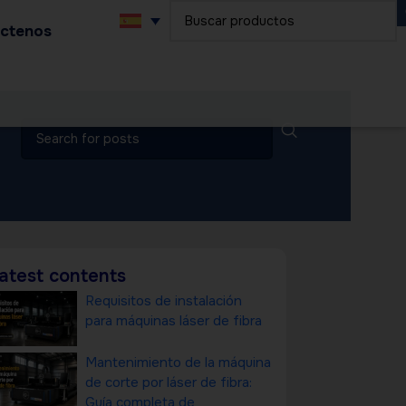
ctenos
atest contents
Requisitos de instalación
para máquinas láser de fibra
Mantenimiento de la máquina
de corte por láser de fibra:
Guía completa de