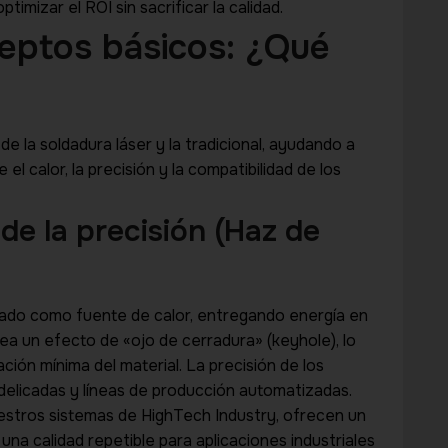
imizar el ROI sin sacrificar la calidad.
eptos básicos: ¿Qué
e la soldadura láser y la tradicional, ayudando a
l calor, la precisión y la compatibilidad de los
de la precisión (Haz de
WHATSAPP CONSULTATION
Have a Question A
ocado como fuente de calor, entregando energía en
Production Proces
ea un efecto de «ojo de cerradura» (keyhole), lo
ón mínima del material. La precisión de los
Chat with a Hightech specialist about your
 delicadas y líneas de producción automatizadas.
production requirements and get practica
estros sistemas de HighTech Industry, ofrecen un
step.
na calidad repetible para aplicaciones industriales