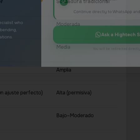
er
Soldadura tradicional
Moderada
Media
Amplia
un ajuste perfecto)
Alta (permisiva)
Bajo–Moderado