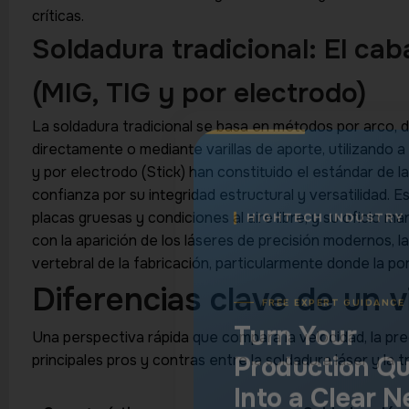
Production Qu
críticas.
Into a Clear N
Soldadura tradicional: El caba
Step
(MIG, TIG y por electrodo)
Connect with a machinery spe
La soldadura tradicional se basa en métodos por arco, d
understands cutting, welding,
directamente o mediante varillas de aporte, utilizando
engraving, and marking applic
y por electrodo (Stick) han constituido el estándar de l
confianza por su integridad estructural y versatilidad. 
placas gruesas y condiciones al aire libre, y su oficio man
con la aparición de los láseres de precisión modernos, l
vertebral de la fabricación, particularmente donde la por
Diferencias clave de un v
Una perspectiva rápida que compara la velocidad, la prec
principales pros y contras entre la soldadura láser y la tr