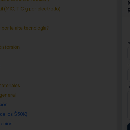
til (MIG, TIG y por electrodo)
 por la alta tecnología?
s
N
distorsión
E
)
materiales
H
 general
sión
 de los $50K)
 unión