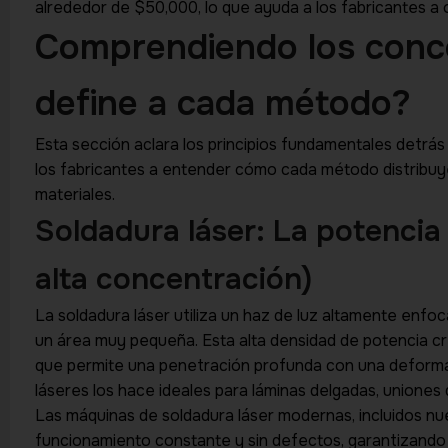
alrededor de $50,000, lo que ayuda a los fabricantes a opt
Comprendiendo los conc
define a cada método?
Esta sección aclara los principios fundamentales detrás d
los fabricantes a entender cómo cada método distribuye e
materiales.
Soldadura láser: La potencia 
alta concentración)
HIGHTECH INDUSTRY
La soldadura láser utiliza un haz de luz altamente enf
un área muy pequeña. Esta alta densidad de potencia cr
que permite una penetración profunda con una deformaci
FREE EXPERT GUIDANCE
láseres los hace ideales para láminas delgadas, uniones
Turn Your
Las máquinas de soldadura láser modernas, incluidos nu
funcionamiento constante y sin defectos, garantizando u