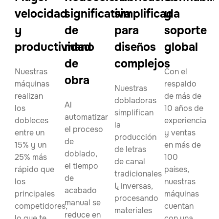
velocidad
significativa
simplificada
y
y
de
para
soporte
productividad
mano
diseños
global
de
complejos
Nuestras
Con el
obra
máquinas
respaldo
Nuestras
realizan
de más de
dobladoras
Al
los
10 años de
simplifican
automatizar
dobleces
experiencia
la
el proceso
entre un
y ventas
producción
de
15% y un
en más de
de letras
doblado,
25% más
100
de canal
el tiempo
rápido que
países,
tradicionales
de
los
nuestras
یا inversas,
acabado
principales
máquinas
procesando
manual se
competidores,
cuentan
materiales
reduce en
lo que te
con una