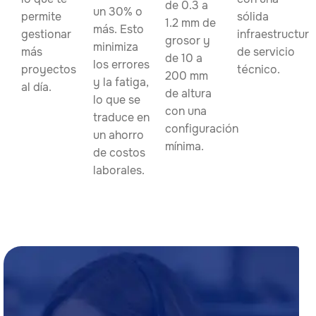
de 0.3 a
un 30% o
permite
sólida
1.2 mm de
más. Esto
gestionar
infraestructura
grosor y
minimiza
más
de servicio
de 10 a
los errores
proyectos
técnico.
200 mm
y la fatiga,
al día.
de altura
lo que se
con una
traduce en
configuración
un ahorro
mínima.
de costos
laborales.