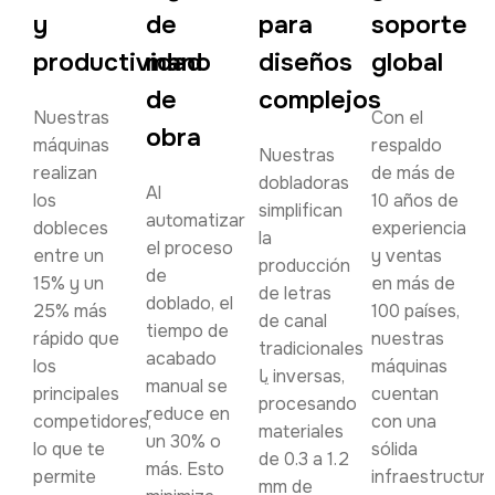
y
de
para
soporte
productividad
mano
diseños
global
de
complejos
Nuestras
Con el
obra
máquinas
respaldo
Nuestras
realizan
de más de
dobladoras
Al
los
10 años de
simplifican
automatizar
dobleces
experiencia
la
el proceso
entre un
y ventas
producción
de
15% y un
en más de
de letras
doblado, el
25% más
100 países,
de canal
tiempo de
rápido que
nuestras
tradicionales
acabado
los
máquinas
یا inversas,
manual se
principales
cuentan
procesando
reduce en
competidores,
con una
materiales
un 30% o
lo que te
sólida
de 0.3 a 1.2
más. Esto
permite
infraestructur
mm de