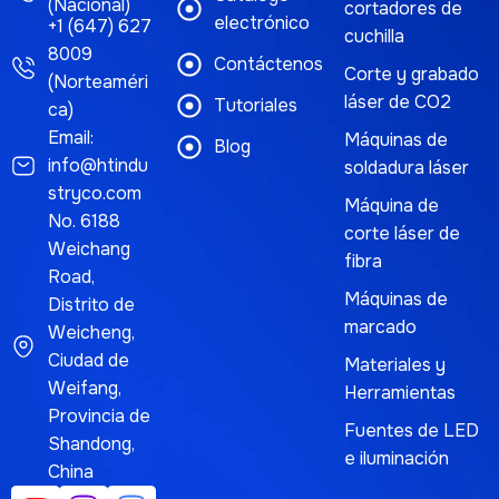
(Nacional)
cortadores de
electrónico
+1 (647) 627
cuchilla
8009
Contáctenos
Corte y grabado
(Norteaméri
láser de CO2
Tutoriales
ca)
Email:
Máquinas de
Blog
info@htindu
soldadura láser
stryco.com
Máquina de
No. 6188
corte láser de
Weichang
fibra
Road,
Máquinas de
Distrito de
marcado
Weicheng,
Ciudad de
Materiales y
Weifang,
Herramientas
Provincia de
Fuentes de LED
Shandong,
e iluminación
China