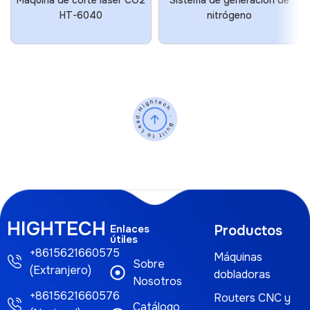
Máquina de corte láser CO2
Sistema de generación de
HT-6040
nitrógeno
HIGHTECH
Enlaces
Productos
útiles
+8615621660575
Máquinas
Sobre
(Extranjero)
dobladoras
Nosotros
+8615621660576
Routers CNC y
Catálogo