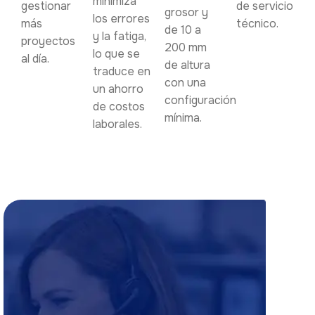
minimiza
gestionar
de servicio
grosor y
los errores
más
técnico.
de 10 a
y la fatiga,
proyectos
200 mm
lo que se
al día.
de altura
traduce en
con una
un ahorro
configuración
de costos
mínima.
laborales.