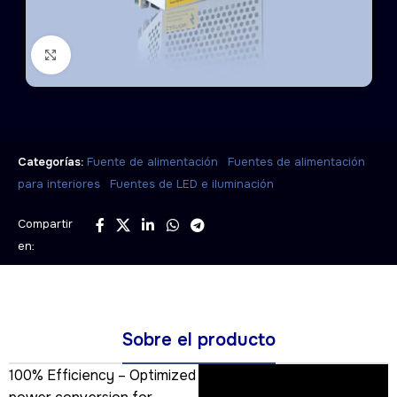
Click to enlarge
,
Categorías:
Fuente de alimentación
Fuentes de alimentación
,
para interiores
Fuentes de LED e iluminación
Compartir
en:
Sobre el producto
100% Efficiency – Optimized