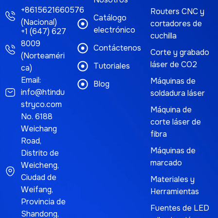
+8615621660576
Routers CNC y
Catálogo
(Nacional)
cortadores de
electrónico
+1 (647) 627
cuchilla
8009
Contáctenos
Corte y grabado
(Norteaméri
láser de CO2
Tutoriales
ca)
Email:
Máquinas de
Blog
info@htindu
soldadura láser
stryco.com
Máquina de
No. 6188
corte láser de
Weichang
fibra
Road,
Máquinas de
Distrito de
marcado
Weicheng,
Ciudad de
Materiales y
Weifang,
Herramientas
Provincia de
Fuentes de LED
Shandong,