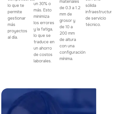
materiales
un 30% o
lo que te
sólida
de 0.3 a 1.2
más. Esto
permite
infraestructur
mm de
minimiza
gestionar
de servicio
grosor y
los errores
más
técnico.
de 10 a
y la fatiga,
proyectos
200 mm
lo que se
al día.
de altura
traduce en
con una
un ahorro
configuración
de costos
mínima.
laborales.