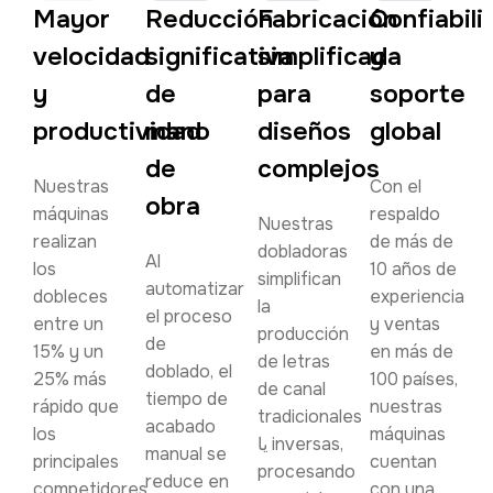
Mayor
Reducción
Fabricación
Confiabili
velocidad
significativa
simplificada
y
y
de
para
soporte
productividad
mano
diseños
global
de
complejos
Nuestras
Con el
obra
máquinas
respaldo
Nuestras
realizan
de más de
dobladoras
Al
los
10 años de
simplifican
automatizar
dobleces
experiencia
la
el proceso
entre un
y ventas
producción
de
15% y un
en más de
de letras
doblado, el
25% más
100 países,
de canal
tiempo de
rápido que
nuestras
tradicionales
acabado
los
máquinas
یا inversas,
manual se
principales
cuentan
procesando
reduce en
competidores,
con una