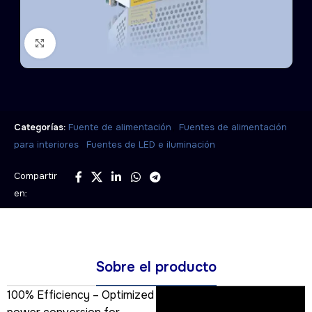
Click to enlarge
,
Categorías:
Fuente de alimentación
Fuentes de alimentación
,
para interiores
Fuentes de LED e iluminación
Compartir
en:
Sobre el producto
100% Efficiency – Optimized