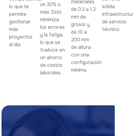
materiales
un 30% o
lo que te
sólida
de 0.3 a 1.2
más. Esto
permite
infraestructur
mm de
minimiza
gestionar
de servicio
grosor y
los errores
más
técnico.
de 10 a
y la fatiga,
proyectos
200 mm
lo que se
al día.
de altura
traduce en
con una
un ahorro
configuración
de costos
mínima.
laborales.