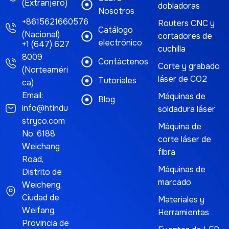
(Extranjero)
dobladoras
Nosotros
+8615621660576
Routers CNC y
Catálogo
(Nacional)
cortadores de
electrónico
+1 (647) 627
cuchilla
8009
Contáctenos
Corte y grabado
(Norteaméri
láser de CO2
Tutoriales
ca)
Email:
Máquinas de
Blog
info@htindu
soldadura láser
stryco.com
Máquina de
No. 6188
corte láser de
Weichang
fibra
Road,
Máquinas de
Distrito de
marcado
Weicheng,
Ciudad de
Materiales y
Weifang,
Herramientas
Provincia de