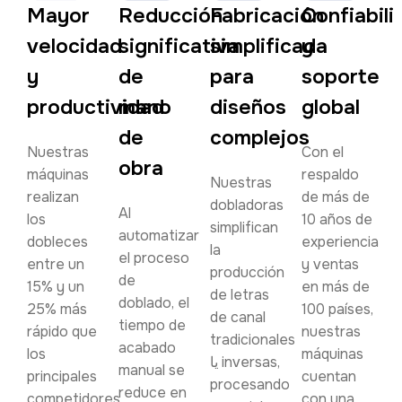
Mayor
Reducción
Fabricación
Confiabili
velocidad
significativa
simplificada
y
y
de
para
soporte
productividad
mano
diseños
global
de
complejos
Nuestras
Con el
obra
máquinas
respaldo
Nuestras
realizan
de más de
dobladoras
Al
los
10 años de
simplifican
automatizar
dobleces
experiencia
la
el proceso
entre un
y ventas
producción
de
15% y un
en más de
de letras
doblado, el
25% más
100 países,
de canal
tiempo de
rápido que
nuestras
tradicionales
acabado
los
máquinas
یا inversas,
manual se
principales
cuentan
procesando
reduce en
competidores,
con una