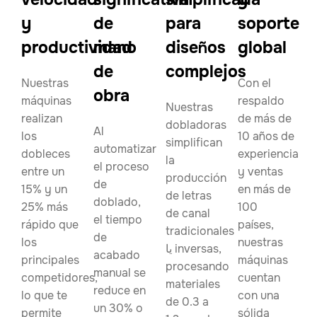
y
de
para
soporte
productividad
mano
diseños
global
de
complejos
Nuestras
Con el
obra
máquinas
respaldo
Nuestras
realizan
de más de
dobladoras
Al
los
10 años de
simplifican
automatizar
dobleces
experiencia
la
el proceso
entre un
y ventas
producción
de
15% y un
en más de
de letras
doblado,
25% más
100
de canal
el tiempo
rápido que
países,
tradicionales
de
los
nuestras
یا inversas,
acabado
principales
máquinas
procesando
manual se
competidores,
cuentan
materiales
reduce en
lo que te
con una
de 0.3 a
un 30% o
permite
sólida