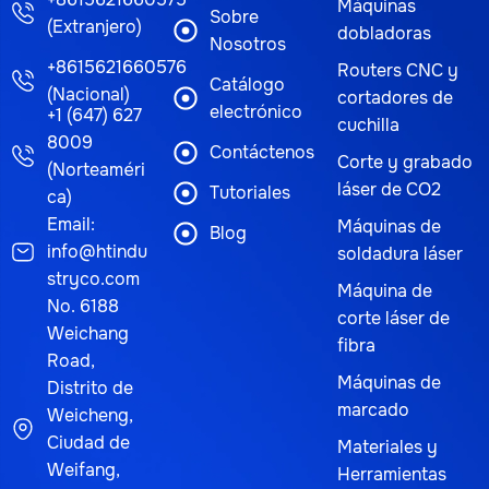
Máquinas
Sobre
(Extranjero)
dobladoras
Nosotros
+8615621660576
Routers CNC y
Catálogo
(Nacional)
cortadores de
electrónico
+1 (647) 627
cuchilla
8009
Contáctenos
Corte y grabado
(Norteaméri
láser de CO2
Tutoriales
ca)
Email:
Máquinas de
Blog
info@htindu
soldadura láser
stryco.com
Máquina de
No. 6188
corte láser de
Weichang
fibra
Road,
Máquinas de
Distrito de
marcado
Weicheng,
Ciudad de
Materiales y
Weifang,
Herramientas