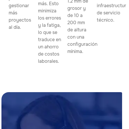
1.2 mm de
más. Esto
gestionar
infraestructura
grosor y
minimiza
más
de servicio
de 10 a
los errores
proyectos
técnico.
200 mm
y la fatiga,
al día.
de altura
lo que se
con una
traduce en
configuración
un ahorro
mínima.
de costos
laborales.