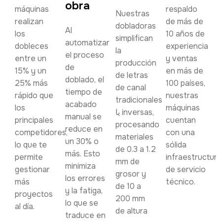
obra
máquinas
respaldo
Nuestras
realizan
de más de
dobladoras
Al
los
10 años de
simplifican
automatizar
dobleces
experiencia
la
el proceso
entre un
y ventas
producción
de
15% y un
en más de
de letras
doblado, el
25% más
100 países,
de canal
tiempo de
rápido que
nuestras
tradicionales
acabado
los
máquinas
یا inversas,
manual se
principales
cuentan
procesando
reduce en
competidores,
con una
materiales
un 30% o
lo que te
sólida
de 0.3 a 1.2
más. Esto
permite
infraestructur
mm de
minimiza
gestionar
de servicio
grosor y
los errores
más
técnico.
de 10 a
y la fatiga,
proyectos
200 mm
lo que se
al día.
de altura
traduce en