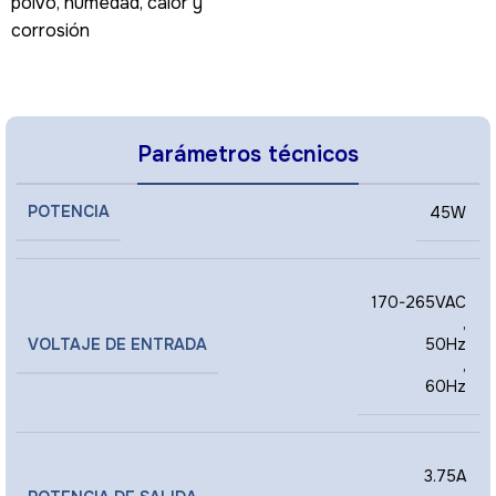
polvo, humedad, calor y
corrosión
Parámetros técnicos
POTENCIA
45W
170-265VAC
,
VOLTAJE DE ENTRADA
50Hz
,
60Hz
3.75A