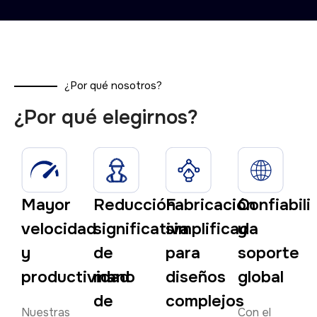
¿Por qué nosotros?
¿Por qué elegirnos?
Mayor
Reducción
Fabricación
Confiabili
velocidad
significativa
simplificada
y
y
de
para
soporte
productividad
mano
diseños
global
de
complejos
Nuestras
Con el