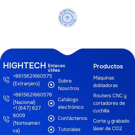
HIGHTECH
Enlaces
Productos
útiles
+8615621660575
Máquinas
Sobre
(Extranjero)
dobladoras
Nosotros
+8615621660576
Routers CNC y
Catálogo
(Nacional)
cortadores de
electrónico
+1 (647) 627
cuchilla
8009
Contáctenos
Corte y grabado
(Norteaméri
láser de CO2
Tutoriales
ca)