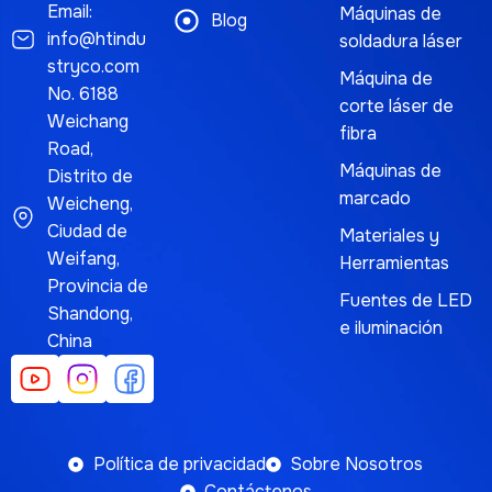
Email:
Máquinas de
Blog
info@htindu
soldadura láser
stryco.com
Máquina de
No. 6188
corte láser de
Weichang
fibra
Road,
Máquinas de
Distrito de
marcado
Weicheng,
Ciudad de
Materiales y
Weifang,
Herramientas
Provincia de
Fuentes de LED
Shandong,
e iluminación
China
Política de privacidad
Sobre Nosotros
Contáctenos