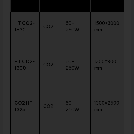
HT CO2-
60–
1500×3000
Ac
CO2
1530
250W
mm
ma
Ac
HT CO2-
60–
1300×900
CO2
ta
1390
250W
mm
co
CO2 HT-
60–
1300×2500
Ac
CO2
1325
250W
mm
cu