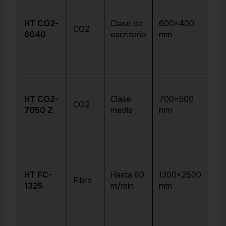
HT CO2-
Clase de
600×400
Ac
CO2
6040
escritorio
mm
pa
Ac
HT CO2-
Clase
700×500
CO2
ma
7050 Z
media
mm
gr
Ac
HT FC-
Hasta 60
1300×2500
Fibra
ac
1325
m/min
mm
al