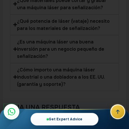
¿Qué materiales puede cortar y grabar
una máquina láser para señalización?
¿Qué potencia de láser (vataje) necesito
para los materiales de señalización?
¿Es una máquina láser una buena
inversión para un negocio pequeño de
señalización?
¿Cómo importo una máquina láser
industrial o una dobladora a los EE. UU.
(garantía y soporte)?
DEJA UNA RESPUESTA
Get Expert Advice
Tu dirección de correo electrónico no será publicada.