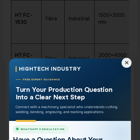
Ac
HT FC-
1500×3000
Fibra
Industrial
ca
1530
mm
al
HT FC-
2000×4000
Ch
Fibra
Industrial
2040 ET
mm
me
HIGHTECH INDUSTRY
FREE EXPERT GUIDANCE
Turn Your Production Question
Into a Clear Next Step
Connect with a machinery specialist who understands cutting,
welding, bending, engraving, and marking applications.
WHATSAPP CONSULTATION
Have a Question About Your