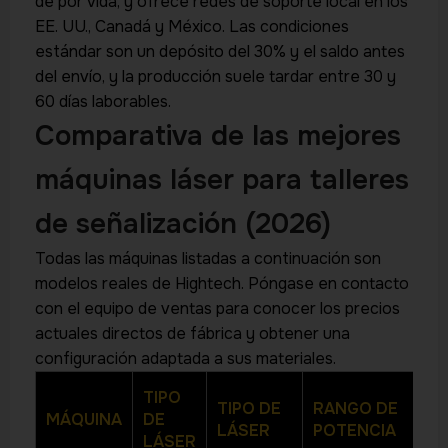
de por vida, y ofrece redes de soporte local en los
EE. UU., Canadá y México. Las condiciones
estándar son un depósito del 30% y el saldo antes
del envío, y la producción suele tardar entre 30 y
60 días laborables.
Comparativa de las mejores
máquinas láser para talleres
de señalización (2026)
Todas las máquinas listadas a continuación son
modelos reales de Hightech. Póngase en contacto
con el equipo de ventas para conocer los precios
actuales directos de fábrica y obtener una
configuración adaptada a sus materiales.
TIPO
TIPO DE
RANGO DE
MÁQUINA
DE
ÁR
LÁSER
POTENCIA
LÁSER