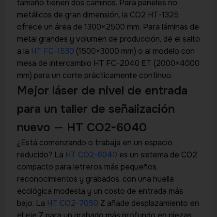
tamaño tienen dos caminos. Para paneles no
metálicos de gran dimensión, la CO2 HT-1325
ofrece un área de 1300×2500 mm. Para láminas de
metal grandes y volumen de producción, dé el salto
a la
HT FC-1530
(1500×3000 mm) o al modelo con
mesa de intercambio HT FC-2040 ET (2000×4000
mm) para un corte prácticamente continuo.
Mejor láser de nivel de entrada
para un taller de señalización
nuevo — HT CO2-6040
¿Está comenzando o trabaja en un espacio
reducido? La
HT CO2-6040
es un sistema de CO2
compacto para letreros más pequeños,
reconocimientos y grabados, con una huella
ecológica modesta y un costo de entrada más
bajo. La
HT CO2-7050
Z añade desplazamiento en
el eje Z para un grabado más profundo en piezas