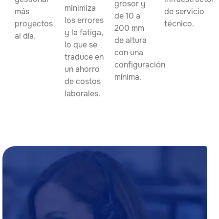
grosor y
minimiza
más
de servicio
de 10 a
los errores
proyectos
técnico.
200 mm
y la fatiga,
al día.
de altura
lo que se
con una
traduce en
configuración
un ahorro
mínima.
de costos
laborales.