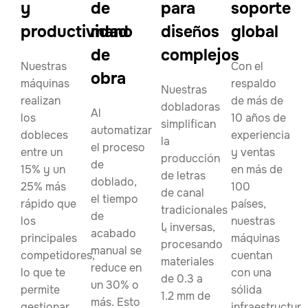
y
de
para
soporte
productividad
mano
diseños
global
de
complejos
Nuestras
Con el
obra
máquinas
respaldo
Nuestras
realizan
de más de
dobladoras
Al
los
10 años de
simplifican
automatizar
dobleces
experiencia
la
el proceso
entre un
y ventas
producción
de
15% y un
en más de
de letras
doblado,
25% más
100
de canal
el tiempo
rápido que
países,
tradicionales
de
los
nuestras
یا inversas,
acabado
principales
máquinas
procesando
manual se
competidores,
cuentan
materiales
reduce en
lo que te
con una
de 0.3 a
un 30% o
permite
sólida
1.2 mm de
más. Esto
gestionar
infraestructura