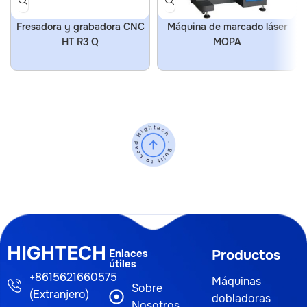
Fresadora y grabadora CNC
Máquina de marcado láser
HT R3 Q
MOPA
HIGHTECH
Enlaces
Productos
útiles
+8615621660575
Máquinas
Sobre
(Extranjero)
dobladoras
Nosotros