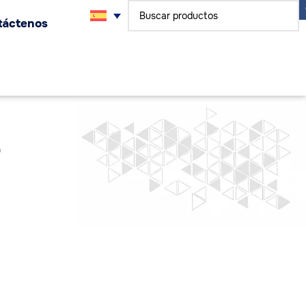
táctenos
n