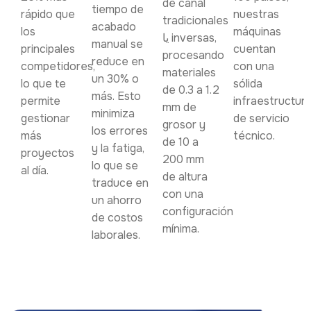
de canal
tiempo de
rápido que
nuestras
tradicionales
acabado
los
máquinas
یا inversas,
manual se
principales
cuentan
procesando
reduce en
competidores,
con una
materiales
un 30% o
lo que te
sólida
de 0.3 a 1.2
más. Esto
permite
infraestructur
mm de
minimiza
gestionar
de servicio
grosor y
los errores
más
técnico.
de 10 a
y la fatiga,
proyectos
200 mm
lo que se
al día.
de altura
traduce en
con una
un ahorro
configuración
de costos
mínima.
laborales.