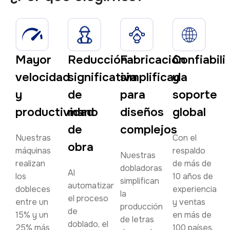
Mayor
Reducción
Fabricación
Confiabili
velocidad
significativa
simplificada
y
y
de
para
soporte
productividad
mano
diseños
global
de
complejos
Nuestras
Con el
obra
máquinas
respaldo
Nuestras
realizan
de más de
dobladoras
Al
los
10 años de
simplifican
automatizar
dobleces
experiencia
la
el proceso
entre un
y ventas
producción
de
15% y un
en más de
de letras
doblado, el
25% más
100 países,