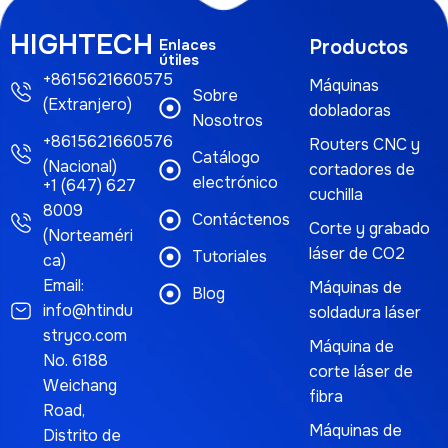
HIGHTECH
Enlaces
Productos
útiles
+8615621660575
Máquinas
Sobre
(Extranjero)
dobladoras
Nosotros
+8615621660576
Routers CNC y
Catálogo
(Nacional)
cortadores de
electrónico
+1 (647) 627
cuchilla
8009
Contáctenos
Corte y grabado
(Norteaméri
láser de CO2
Tutoriales
ca)
Email:
Máquinas de
Blog
info@htindu
soldadura láser
stryco.com
Máquina de
No. 6188
corte láser de
Weichang
fibra
Road,
Máquinas de
Distrito de