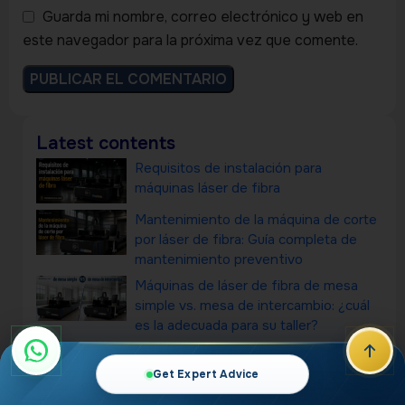
Guarda mi nombre, correo electrónico y web en
este navegador para la próxima vez que comente.
Latest contents
Requisitos de instalación para
máquinas láser de fibra
Mantenimiento de la máquina de corte
por láser de fibra: Guía completa de
mantenimiento preventivo
Máquinas de láser de fibra de mesa
simple vs. mesa de intercambio: ¿cuál
es la adecuada para su taller?
¿Cuáles son los diferentes tipos de
máquinas de marcado láser?
Get Expert Advice
¿Cuáles son los diferentes tipos de