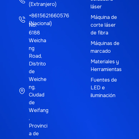
(Extranjero)
láser
+8615621660576
Máquina de
(Nacional)
No.
corte láser
6188
de fibra
Weicha
Máquinas de
ng
marcado
Road,
Materiales y
Distrito
Herramientas
de
Weiche
Fuentes de
ng,
LED e
Ciudad
iluminación
de
Weifang
,
Provinci
a de