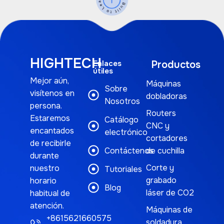
HIGHTECH
Enlaces
Productos
útiles
Mejor aún,
Máquinas
Sobre
visítenos en
dobladoras
Nosotros
persona.
Routers
Estaremos
Catálogo
CNC y
encantados
electrónico
cortadores
de recibirle
Contáctenos
de cuchilla
durante
Corte y
nuestro
Tutoriales
grabado
horario
Blog
láser de CO2
habitual de
atención.
Máquinas de
+8615621660575
soldadura