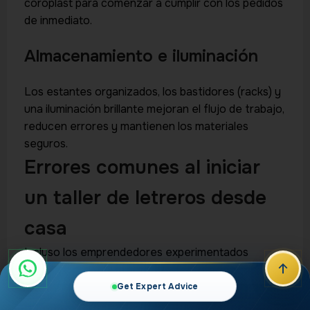
coroplast para comenzar a cumplir con los pedidos
de inmediato.
Almacenamiento e iluminación
Los estantes organizados, los bastidores (racks) y
una iluminación brillante mejoran el flujo de trabajo,
reducen errores y mantienen los materiales
seguros.
Errores comunes al iniciar
un taller de letreros desde
casa
Incluso los emprendedores experimentados
pueden tropezar al iniciar un negocio de letreros
desde casa. Comprender los errores comunes le
Get Expert Advice
ayuda a evitar la pérdida de tiempo, dinero y