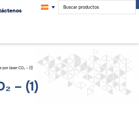
táctenos
 por láser CO₂ – (1)
₂ – (1)