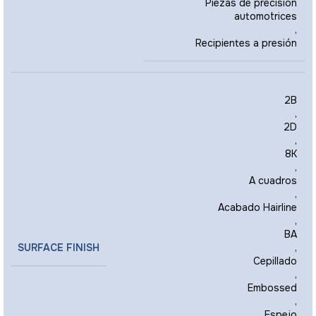
Piezas de precisión
automotrices
,
Recipientes a presión
2B
,
2D
,
8K
,
A cuadros
,
Acabado Hairline
,
BA
SURFACE FINISH
,
Cepillado
,
Embossed
,
Espejo