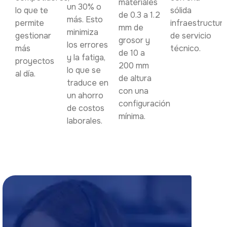
materiales
un 30% o
lo que te
sólida
de 0.3 a 1.2
más. Esto
permite
infraestructur
mm de
minimiza
gestionar
de servicio
grosor y
los errores
más
técnico.
de 10 a
y la fatiga,
proyectos
200 mm
lo que se
al día.
de altura
traduce en
con una
un ahorro
configuración
de costos
mínima.
laborales.