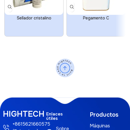
Sellador cristalino
Pegamento C
HIGHTECH
Enlaces
Productos
útiles
+8615621660575
Máquinas
Sobre