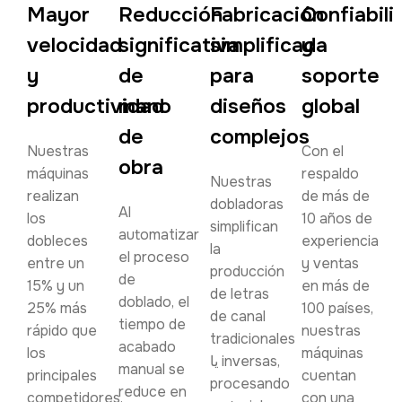
Mayor
Reducción
Fabricación
Confiabili
velocidad
significativa
simplificada
y
y
de
para
soporte
productividad
mano
diseños
global
de
complejos
Nuestras
Con el
obra
máquinas
respaldo
Nuestras
realizan
de más de
dobladoras
Al
los
10 años de
simplifican
automatizar
dobleces
experiencia
la
el proceso
entre un
y ventas
producción
de
15% y un
en más de
de letras
doblado, el
25% más
100 países,
de canal
tiempo de
rápido que
nuestras
tradicionales
acabado
los
máquinas
یا inversas,
manual se
principales
cuentan
procesando
reduce en
competidores,
con una