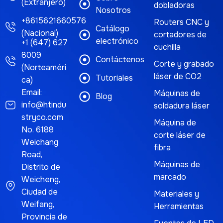
(Extranjero)
dobladoras
Nosotros
+8615621660576
Routers CNC y
Catálogo
(Nacional)
cortadores de
electrónico
+1 (647) 627
cuchilla
8009
Contáctenos
Corte y grabado
(Norteaméri
láser de CO2
Tutoriales
ca)
Email:
Máquinas de
Blog
info@htindu
soldadura láser
stryco.com
Máquina de
No. 6188
corte láser de
Weichang
fibra
Road,
Máquinas de
Distrito de
marcado
Weicheng,
Ciudad de
Materiales y
Weifang,
Herramientas
Provincia de