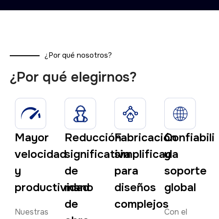
¿Por qué nosotros?
¿Por qué elegirnos?
Mayor
Reducción
Fabricación
Confiabili
velocidad
significativa
simplificada
y
y
de
para
soporte
productividad
mano
diseños
global
de
complejos
Nuestras
Con el