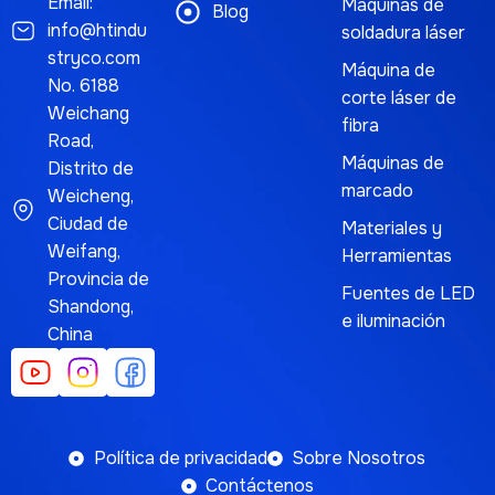
Email:
Máquinas de
Blog
info@htindu
soldadura láser
stryco.com
Máquina de
No. 6188
corte láser de
Weichang
fibra
Road,
Máquinas de
Distrito de
marcado
Weicheng,
Ciudad de
Materiales y
Weifang,
Herramientas
Provincia de
Fuentes de LED
Shandong,
e iluminación
China
Política de privacidad
Sobre Nosotros
Contáctenos