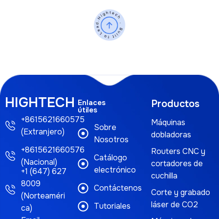
HIGHTECH
Enlaces
Productos
útiles
+8615621660575
Máquinas
Sobre
(Extranjero)
dobladoras
Nosotros
+8615621660576
Routers CNC y
Catálogo
(Nacional)
cortadores de
electrónico
+1 (647) 627
cuchilla
8009
Contáctenos
Corte y grabado
(Norteaméri
láser de CO2
Tutoriales
ca)