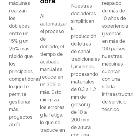
obra
máquinas
respaldo
Nuestras
realizan
de más de
dobladoras
Al
los
10 años de
simplifican
automatizar
dobleces
experiencia
la
el proceso
entre un
y ventas
producción
de
15% y un
en más de
de letras
doblado, el
25% más
100 países,
de canal
tiempo de
rápido que
nuestras
tradicionales
acabado
los
máquinas
یا inversas,
manual se
principales
cuentan
procesando
reduce en
competidores,
con una
materiales
un 30% o
lo que te
sólida
de 0.3 a 1.2
más. Esto
permite
infraestructur
mm de
minimiza
gestionar
de servicio
grosor y
los errores
más
técnico.
de 10 a
y la fatiga,
proyectos
200 mm
lo que se
al día.
de altura
traduce en
con una