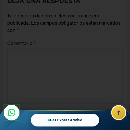
DEJA UNA RESPUESTA
Tu dirección de correo electrónico no será
publicada.
Los campos obligatorios están marcados
con
*
Comentario
*
Nombre
*
Get Expert Advice