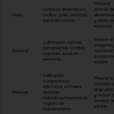
Prevenir
Limpieza, alimentación,
errores d
Diario
rodillos, guías, sensores,
alimentaci
panel de control
y doblece
inexactos
Reducir el
Lubricación, correas,
desgaste 
herramientas, tornillos,
Semanal
mantener 
soportes, áreas de
producció
sensores
estable
Calibración,
Mejorar la
componentes
precisión 
eléctricos, software,
largo plaz
Mensual
sistemas
y reducir l
hidráulicos/neumáticos,
tiempos d
registro de
parada
mantenimiento