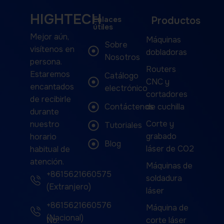
HIGHTECH
Enlaces
Productos
útiles
Mejor aún,
Máquinas
Sobre
visítenos en
dobladoras
Nosotros
persona.
Routers
Estaremos
Catálogo
CNC y
encantados
electrónico
cortadores
de recibirle
Contáctenos
de cuchilla
durante
Corte y
nuestro
Tutoriales
grabado
horario
Blog
láser de CO2
habitual de
atención.
Máquinas de
+8615621660575
soldadura
(Extranjero)
láser
+8615621660576
Máquina de
(Nacional)
No.
corte láser